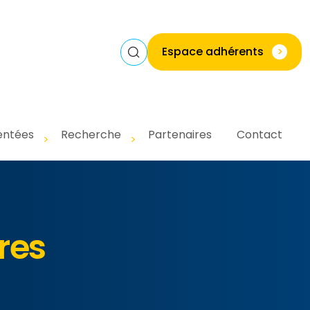
Espace adhérents
>
entées
Recherche
Partenaires
Contact
res