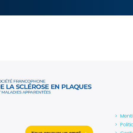
Menti
Polit
Nous envoyer un email
>